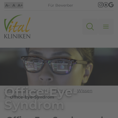
A-
A
A+
Für Bewerber
Office-Eye-
Vital-Kliniken GmbH - Startseite
//
Wissen
//
Office-Eye-Syndrom
Syndrom