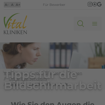
A-
A
A+
Für Bewerber
Tipps für die
Vital-Kliniken GmbH - Startseite
//
Wissen
//
Office-Eye-Syndrom
Bildschirmarbeit
//
Tipps für die Bildschirmarbeit
Wie Sie den Augen die