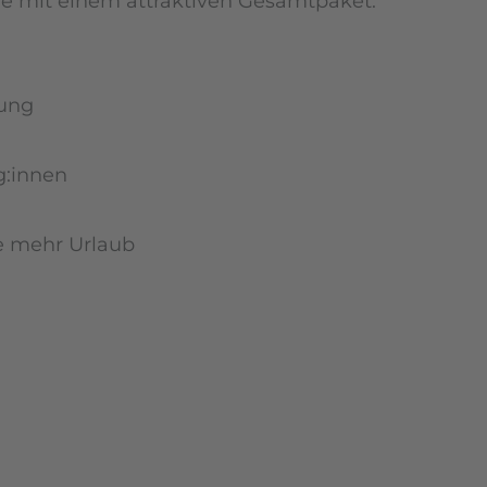
Sie mit einem attraktiven Gesamtpaket:
lung
g:innen
ge mehr Urlaub