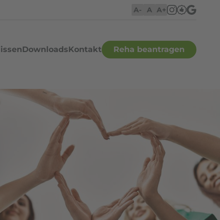
A-
A
A+
issen
Downloads
Kontakt
Reha beantragen