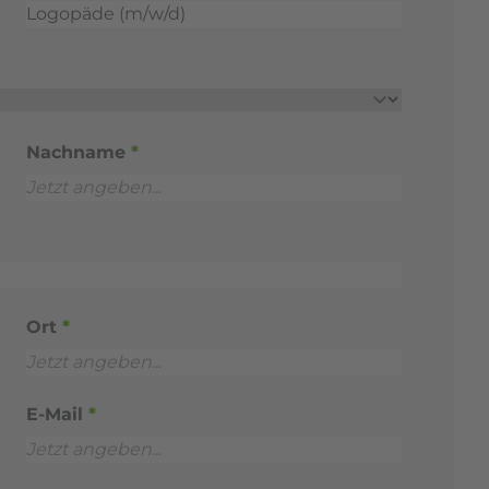
Nachname
*
Ort
*
E-Mail
*