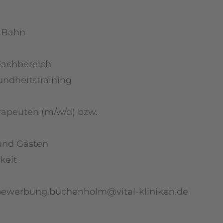
r Bahn
Fachbereich
ndheitstraining
apeuten (m/w/d) bzw.
und Gästen
keit
bewerbung.buchenholm@vital-kliniken.de