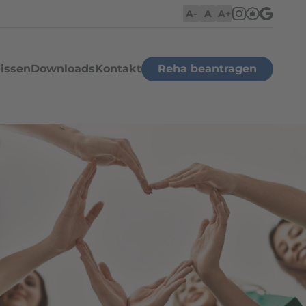
A-
A
A+
issen
Downloads
Kontakt
Reha beantragen