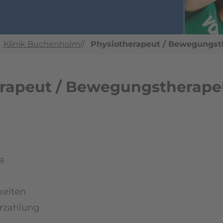
Klinik Buchenholm
//
Physiotherapeut / Bewegungst
rapeut / Bewegungstherape
a
keiten
erzahlung