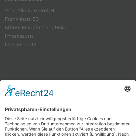
Vital-Kliniken GmbH
Franklinstr. 50
60486 Frankfurt am Main
Impressum
Datenschutz